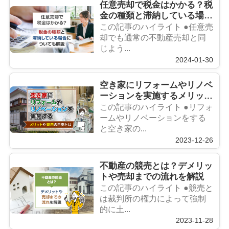
任意売却で税金はかかる？税
金の種類と滞納している場合
についても解説
この記事のハイライト ●任意売
却でも通常の不動産売却と同
じよう...
2024-01-30
空き家にリフォームやリノベ
ーションを実施するメリット
や費用の目安とは
この記事のハイライト ●リフォ
ームやリノベーションをする
と空き家の...
2023-12-26
不動産の競売とは？デメリッ
トや売却までの流れを解説
この記事のハイライト ●競売と
は裁判所の権力によって強制
的に土...
2023-11-28