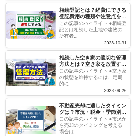
相続登記とは？経費にできる
登記費用の種類や注意点を解
説
この記事のハイライト ●相続登
記とは相続した土地や建物の
所有者...
2023-10-31
相続した空き家の適切な管理
方法とは？空き家を放置する
リスクも解説
この記事のハイライト ●空き家
の状態を維持するには、定期
的に...
2023-09-26
不動産売却に適したタイミン
グは？市況・税金・季節別に
解説！
この記事のハイライト ●市況か
ら売却のタイミングを考える
場合は...