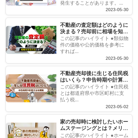
発生することがあります。...
2023-05-30
不動産の査定額はどのように
決まる？売却前に相場を知る
方法とは？
この記事のハイライト ●類似物
件の価格や公的価格を参考に
すれば...
2023-05-30
不動産売却後に生じる住民税
はいくら？申告時期や計算方
法を解説
この記事のハイライト ●住民税
とは都道府県や市区町村に支
払う税...
2023-05-02
家の売却時に検討したいホー
ムステージングとは？メリッ
トや費用を解説
この記事のハイライト ●ホーム