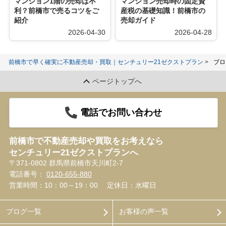
マンション1階の売却は不
マンション売却時の固定資
利？前橋市で売るコツをご
産税の基礎知識！前橋市の
紹介
売却ガイド
2026-04-30
2026-04-28
前橋市で早く確実に不動産売却・買取｜センチュリー21ゼクストプラン
ブロ
ページトップへ
電話でお問い合わせ
前橋市で不動産売却や買取をお考えなら
センチュリー21ゼクストプランへ
〒371-0802 群馬県前橋市天川町2-7
電話番号：
0120-655-880
営業時間：10：00～19：00
定休日：水曜日
ブログ一覧
お客様の声一覧