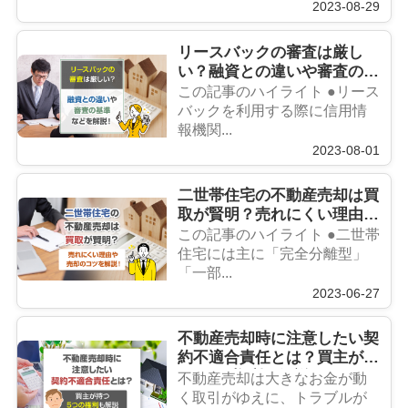
2023-08-29
リースバックの審査は厳し
い？融資との違いや審査の基
準などを解説！
この記事のハイライト ●リース
バックを利用する際に信用情
報機関...
2023-08-01
二世帯住宅の不動産売却は買
取が賢明？売れにくい理由や
売却のコツを解説！
この記事のハイライト ●二世帯
住宅には主に「完全分離型」
「一部...
2023-06-27
不動産売却時に注意したい契
約不適合責任とは？買主が持
つ5つの権利も解説
不動産売却は大きなお金が動
く取引がゆえに、トラブルが